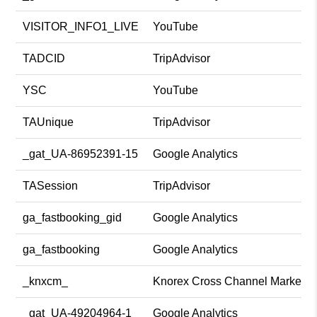
VISITOR_INFO1_LIVE
YouTube
TADCID
TripAdvisor
YSC
YouTube
TAUnique
TripAdvisor
_gat_UA-86952391-15
Google Analytics
TASession
TripAdvisor
ga_fastbooking_gid
Google Analytics
ga_fastbooking
Google Analytics
_knxcm_
Knorex Cross Channel Marketin
_gat_UA-49204964-1
Google Analytics