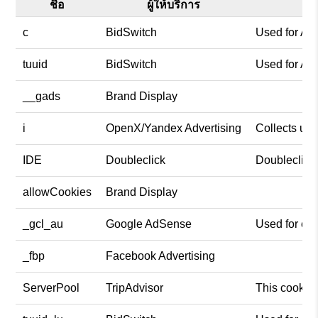
ชื่อ
ผู้ให้บริการ
c
BidSwitch
Used for Ad
tuuid
BidSwitch
Used for Ad
__gads
Brand Display
i
OpenX/Yandex Advertising
Collects use
IDE
Doubleclick
Doubleclick 
allowCookies
Brand Display
_gcl_au
Google AdSense
Used for exp
_fbp
Facebook Advertising
ServerPool
TripAdvisor
This cookie 