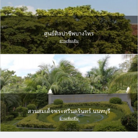
ศูนย์ศิลปาชีพบางไทร
อ่านเพิ่มเติม
สวนสมเด็จพระศรีนครินทร์ นนทบุรี
อ่านเพิ่มเติม