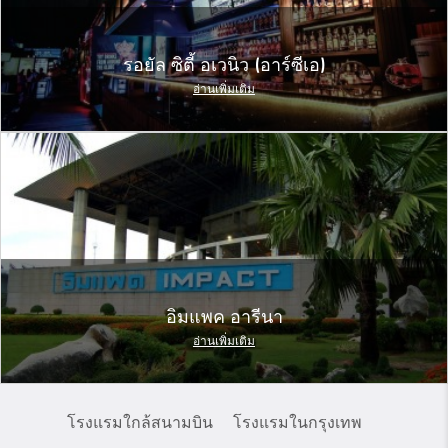
รอยัล ซิตี้ อเวนิว (อาร์ซีเอ)
อ่านเพิ่มเติม
อิมแพค อารีนา
อ่านเพิ่มเติม
โรงแรมใกล้สนามบิน
โรงแรมในกรุงเทพ