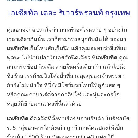
เอเชียทีค เดอะ ริเวอร์ฟรอนท์ กรุงเทพ
คุณอาจจะแปลกใจว่า การทำอะไรหลาย ๆ อย่างใน
เวลาเดียวกันนั้น เราก็สามารถสนุกกับมันได้ ลองมา
เอเชียทีค
เย็นไหนสักเย็นนึง แล้วคุณจะพบว่าสิ่งที่ผม
พูดน่ะ ไม่น่าแปลกใจเลยสักนิดเดียว ที่
เอเชียทีค
คุณ
สามารถช้อป กิน ดื่ม ภายในครั้งเดียวกัน แล้วไปนั่ง
ชิงช้าสวรรค์ชมวิวโค้งน้ำที่สวยสุดๆของเจ้าพระยา
ถ้ายังไม่หนำใจ ที่นี่ยังมีโชว์มวยไทยให้ดูกันสด ๆ
หรือคณะคาบาเร่ต์จากคาลิปโซ่ และหุ่นละครโจ
หลุยส์ก็ย้ายมาแสดงที่นี่แล้วด้วย
เอเชียทีค
คืออดีตที่ตั้งท่าเรือขนถ่ายสินค้า ในรัชสมัย
ร. 5 กลุ่มอาคารโกดังเก่า ถูกนำมาดัดแปลงให้เป็น
ร้านค้า 1,500 ร้าน ภัตตาคารกว่า 40 แห่ง วิธี