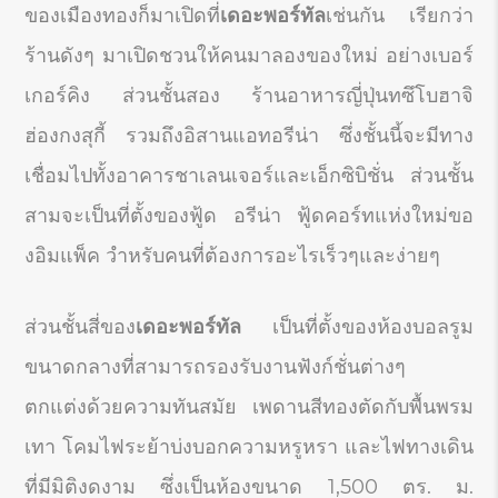
ของเมืองทองก็มาเปิดที่
เดอะพอร์ทัล
เช่นกัน เรียกว่า
ร้านดังๆ มาเปิดชวนให้คนมาลองของใหม่ อย่างเบอร์
เกอร์คิง ส่วนชั้นสอง ร้านอาหารญี่ปุ่นทซึโบฮาจิ
ฮ่องกงสุกี้ รวมถึงอิสานแอทอรีน่า ซึ่งชั้นนี้จะมีทาง
เชื่อมไปทั้งอาคารชาเลนเจอร์และเอ็กซิบิชั่น ส่วนชั้น
สามจะเป็นที่ตั้งของฟู้ด อรีน่า ฟู้ดคอร์ทแห่งใหม่ขอ
งอิมแพ็ค วำหรับคนที่ต้องการอะไรเร็วๆและง่ายๆ
ส่วนชั้นสี่ของ
เดอะพอร์ทัล
เป็นที่ตั้งของห้องบอลรูม
ขนาดกลางที่สามารถรองรับงานฟังก์ชั่นต่างๆ
ตกแต่งด้วยความทันสมัย เพดานสีทองตัดกับพื้นพรม
เทา โคมไฟระย้าบ่งบอกความหรูหรา และไฟทางเดิน
ที่มีมิติงดงาม ซึ่งเป็นห้องขนาด 1,500 ตร. ม.