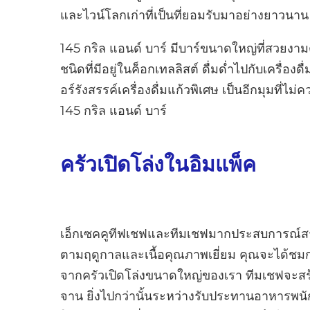
และไวน์โลกเก่าที่เป็นที่ยอมรับมาอย่างยาวนาน
145 กริล แอนด์ บาร์ มีบาร์ขนาดใหญ่ที่สวยงาม
ชนิดที่มีอยู่ในค็อกเทลลิสต์ ดื่มด่ำไปกับเครื่อ
อร์รังสรรค์เครื่องดื่มแก้วพิเศษ เป็นอีกมุมที
145 กริล แอนด์ บาร์
ครัวเปิดโล่งในอิมแพ็ค
เอ็กเซคคูทีฟเชฟและทีมเชฟมากประสบการณ์สร
ตามฤดูกาลและเนื้อคุณภาพเยี่ยม คุณจะได้ชมก
จากครัวเปิดโล่งขนาดใหญ่ของเรา ทีมเชฟจะส
จาน ยิ่งไปกว่านั้นระหว่างรับประทานอาหารพนั