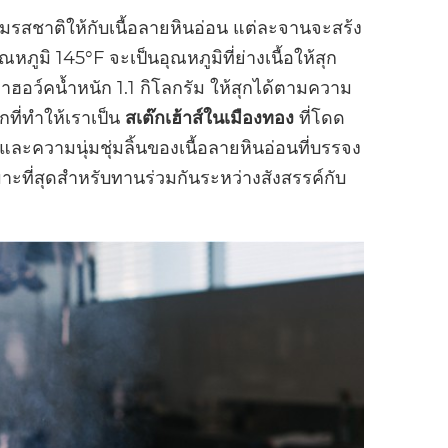
ิ่มรสชาติให้กับเนื้อลายหินอ่อน แต่ละจานจะสร้ง
ภูมิ 145°F จะเป็นอุณหภูมิที่ย่างเนื้อให้สุก
ฮอว์คน้ำหนัก 1.1 กิโลกรัม ให้สุกได้ตามความ
ที่ทำให้เราเป็น
สเต๊กเฮ้าส์ในเมืองทอง
ที่โดด
หอมและความนุ่มชุ่มลิ้นของเนื้อลายหินอ่อนที่บรรจง
มาะที่สุดสำหรับทานร่วมกันระหว่างสังสรรค์กับ