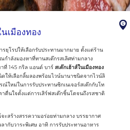
์ในเมืองทอง
หารยุโรปให้เลือกรับประทานมากมาย ตั้งแต่ร้าน
ุณกำลังมองหาที่ทานสเต๊กรสเลิศท่ามกลาง
ที่ 145 กริล แอนด์ บาร์
สเต๊กเฮ้าส์ในเมืองทอง
ชนิดให้เลือกลิ้มลองพร้อมไวน์นานาชนิดจากไวน์ลิ
ารณ์ใหม่ในการรับประทานซิกเนเจอร์สเต๊กกับโท
าตื่นใจตั้งแต่การเสิร์ฟสเต๊กชิ้นโตจนถึงรสชาติ
รณ์จะสร้างสรรความอร่อยท่ามกลาง บรรยากาศ
ลากับวาระพิเศษ อาทิ การรับประทานอาหาร