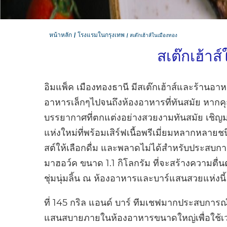
หน้าหลัก
โรงแรมในกรุงเทพ
สเต๊กเฮ้าส์ในเมืองทอง
สเต๊กเฮ้าส
อิมแพ็ค เมืองทองธานี มีสเต๊กเฮ้าส์และร้านอา
อาหารเล็กๆไปจนถึงห้องอาหารที่ทันสมัย หากค
บรรยากาศที่ตกแต่งอย่างสวยงามทันสมัย เชิญมา
แห่งใหม่ที่พร้อมเสิร์ฟเนื้อพรีเมี่ยมหลากหลาย
สต์ให้เลือกดื่ม และพลาดไม่ได้สำหรับประสบก
มาฮอว์ค ขนาด 1.1 กิโลกรัม ที่จะสร้างความตื่นต
ชุ่มนุ่มลิ้น ณ ห้องอาหารและบาร์แสนสวยแห่งนี้
ที่ 145 กริล แอนด์ บาร์ ทีมเชฟมากประสบกา
แสนสบายภายในห้องอาหารขนาดใหญ่เพื่อใช้เว