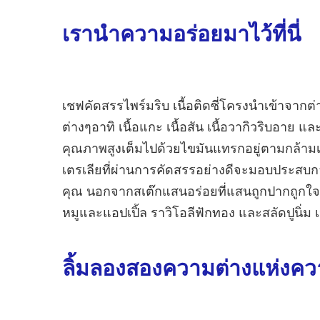
เรานำความอร่อยมาไว้ที่นี่
เชฟคัดสรรไพร์มริบ เนื้อติดซี่โครงนำเข้าจาก
ต่างๆอาทิ เนื้อแกะ เนื้อสัน เนื้อวากิวริบอาย และอ
คุณภาพสูงเต็มไปด้วยไขมันแทรกอยู่ตามกล้ามเน
เตรเลียที่ผ่านการคัดสรรอย่างดีจะมอบประสบ
คุณ นอกจากสเต๊กแสนอร่อยที่แสนถูกปากถูกใจแล
หมูและแอปเปิ้ล ราวิโอลีฟักทอง และสลัดปูนิ่ม เ
ลิ้มลองสองความต่างแห่งคว