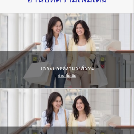
เดอะมอลล์งามวงศ์วาน
อ่านเพิ่มเติม